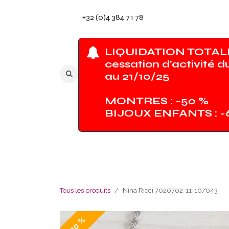
Se rendre au contenu
+32 (0)4 384 71 78
LIQUIDATION TOTALE
cessation d'activité d
au 21/10/25
MONTRES : -50 %
BIJOUX ENFANTS : 
Tous les produits
Nina Ricci 7020702-11-10/043
- 30 %