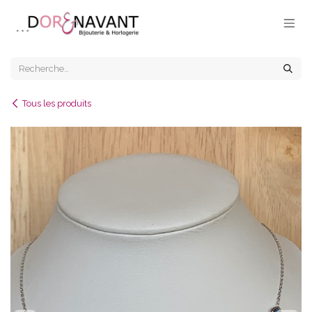
Se rendre au contenu
Tous les produits