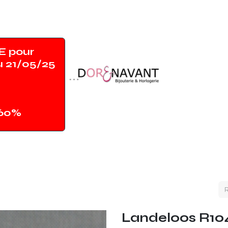
 pour
u 21/05/25
-60%
Accueil
Shop
Contact
Magasin
Landeloos R10