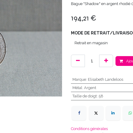
Bague "Shadow" en argent rhodié 0
194,21
€
MODE DE RETRAIT/LIVRAISO
Ajou
Marque
:
Elisabeth Landeloos
Métal
:
Argent
Taille de doigt
:
58
Conditions générales