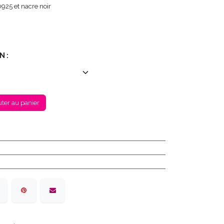
925 et nacre noir
N :
ter au panier