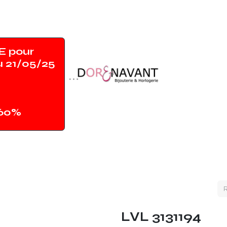
 pour
u 21/05/25
-60%
Accueil
Shop
Contact
Magasin
LVL 3131194