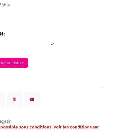
 0925.
N :
ter au panier
agasin.
 possible sous conditions. Voir les conditions sur