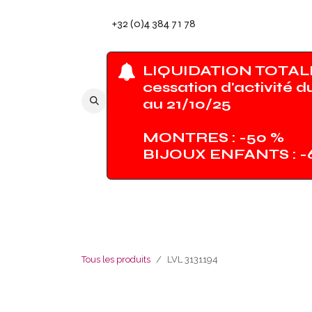
Se rendre au contenu
+32 (0)4 384 71 78
LIQUIDATION TOTALE
cessation d'activité d
au 21/10/25
MONTRES : -50 %
BIJOUX ENFANTS : 
Tous les produits
LVL 3131194